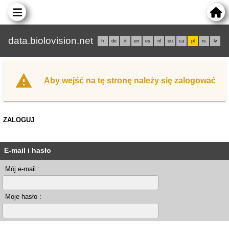
data.biolovision.net
fr
de
it
en
es
nl
eu
ca
pl
rs
lv
Aby wejść na tę stronę należy się zalogować
ZALOGUJ
E-mail i hasło
Mój e-mail :
Moje hasło :