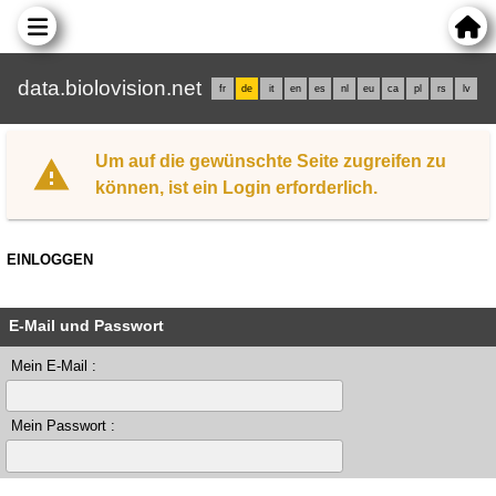
data.biolovision.net
fr
de
it
en
es
nl
eu
ca
pl
rs
lv
Um auf die gewünschte Seite zugreifen zu
können, ist ein Login erforderlich.
EINLOGGEN
E-Mail und Passwort
Mein E-Mail :
Mein Passwort :