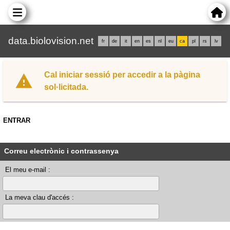
data.biolovision.net
fr
de
it
en
es
nl
eu
ca
pl
rs
lv
Cal iniciar sessió per accedir a la pàgina
sol·licitada.
ENTRAR
Correu electrònic i contrassenya
El meu e-mail :
La meva clau d'accés :