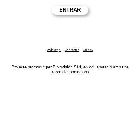
Avís legal
Contactes
Crèdits
Projecte promogut per Biolovision Sàrl, en col·laboració amb una
xarxa d'associacions