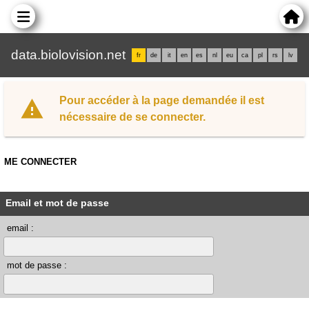
data.biolovision.net
fr
de
it
en
es
nl
eu
ca
pl
rs
lv
Pour accéder à la page demandée il est
nécessaire de se connecter.
ME CONNECTER
Email et mot de passe
email :
mot de passe :