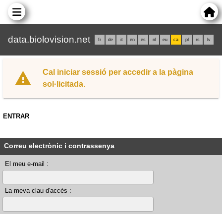
data.biolovision.net
fr
de
it
en
es
nl
eu
ca
pl
rs
lv
Cal iniciar sessió per accedir a la pàgina
sol·licitada.
ENTRAR
Correu electrònic i contrassenya
El meu e-mail :
La meva clau d'accés :