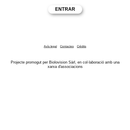
Avís legal
Contactes
Crèdits
Projecte promogut per Biolovision Sàrl, en col·laboració amb una
xarxa d'associacions