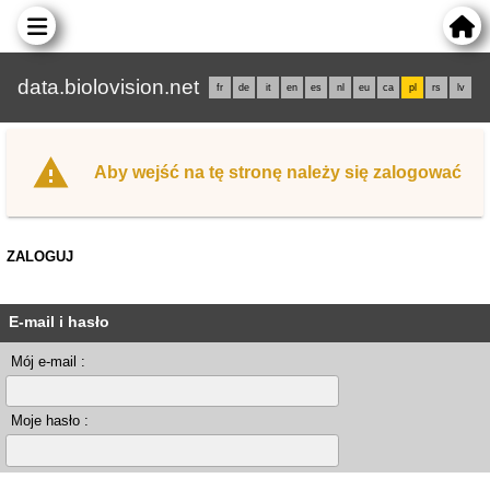
data.biolovision.net
fr
de
it
en
es
nl
eu
ca
pl
rs
lv
Aby wejść na tę stronę należy się zalogować
ZALOGUJ
E-mail i hasło
Mój e-mail :
Moje hasło :