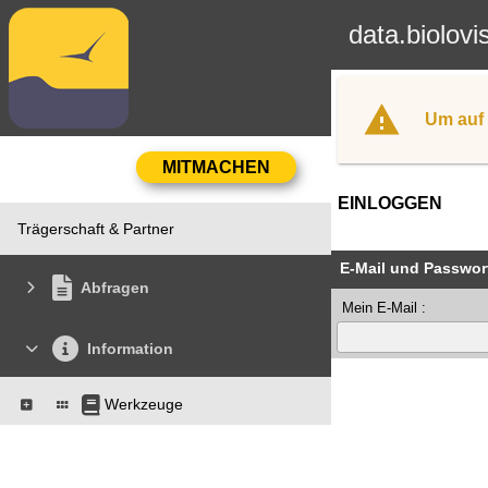
data.biolovi
Um auf 
EINLOGGEN
Trägerschaft & Partner
E-Mail und Passwor
Abfragen
Mein E-Mail :
Information
Werkzeuge