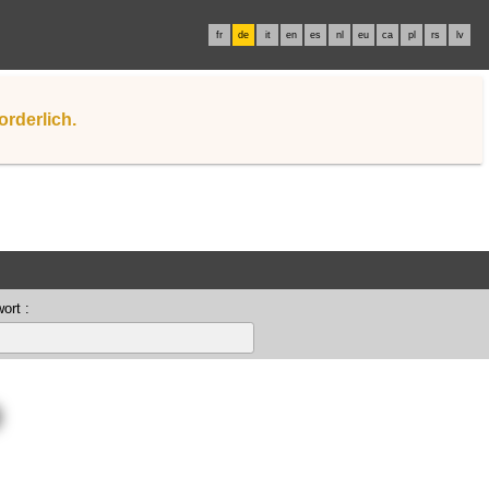
fr
de
it
en
es
nl
eu
ca
pl
rs
lv
orderlich.
ort :