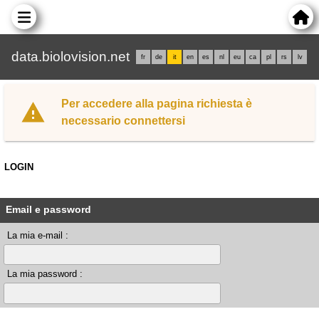
data.biolovision.net
fr
de
it
en
es
nl
eu
ca
pl
rs
lv
Per accedere alla pagina richiesta è
necessario connettersi
LOGIN
Email e password
La mia e-mail :
La mia password :