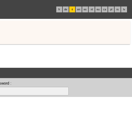
fr
de
it
en
es
nl
eu
ca
pl
rs
lv
sword :