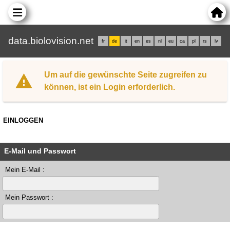
data.biolovision.net
fr
de
it
en
es
nl
eu
ca
pl
rs
lv
Um auf die gewünschte Seite zugreifen zu
können, ist ein Login erforderlich.
EINLOGGEN
E-Mail und Passwort
Mein E-Mail :
Mein Passwort :