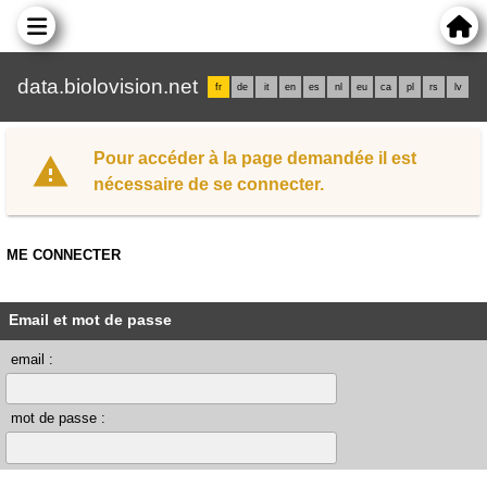
data.biolovision.net
fr
de
it
en
es
nl
eu
ca
pl
rs
lv
Pour accéder à la page demandée il est
nécessaire de se connecter.
ME CONNECTER
Email et mot de passe
email :
mot de passe :