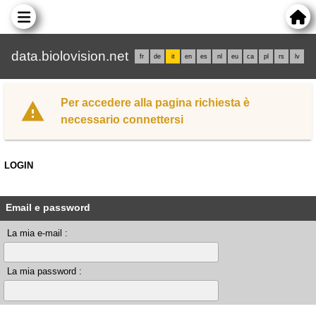
data.biolovision.net
fr
de
it
en
es
nl
eu
ca
pl
rs
lv
Per accedere alla pagina richiesta è
necessario connettersi
LOGIN
Email e password
La mia e-mail :
La mia password :