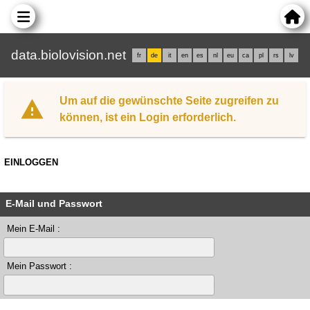
data.biolovision.net
fr
de
it
en
es
nl
eu
ca
pl
rs
lv
Um auf die gewünschte Seite zugreifen zu
können, ist ein Login erforderlich.
EINLOGGEN
E-Mail und Passwort
Mein E-Mail :
Mein Passwort :