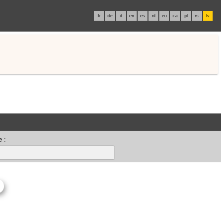
fr
de
it
en
es
nl
eu
ca
pl
rs
lv
 :