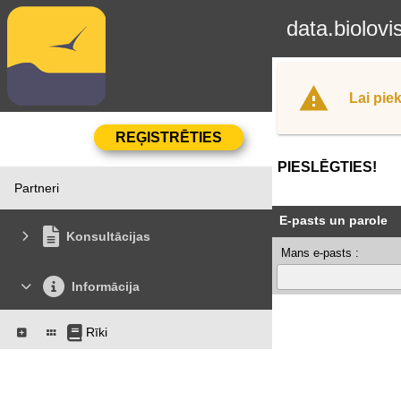
data.biolovi
Lai piek
PIESLĒGTIES!
Partneri
E-pasts un parole
Konsultācijas
Mans e-pasts :
Informācija
Rīki