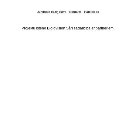
Juridiskie paziņojumi
Kontakti
Pateicības
Projektu īsteno Biolovision Sàrl sadarbībā ar partneriem.