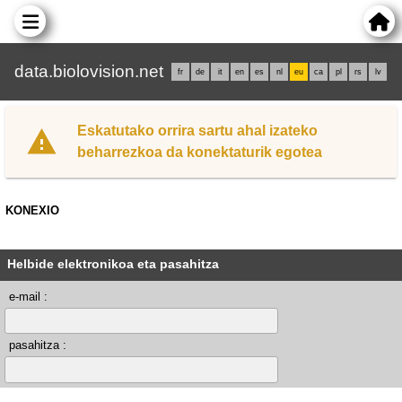
data.biolovision.net
fr
de
it
en
es
nl
eu
ca
pl
rs
lv
Eskatutako orrira sartu ahal izateko
beharrezkoa da konektaturik egotea
KONEXIO
Helbide elektronikoa eta pasahitza
e-mail :
pasahitza :