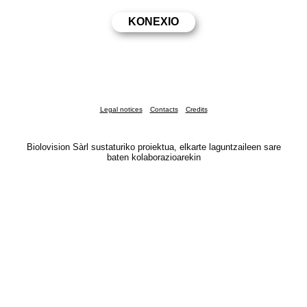
Legal notices
Contacts
Credits
Biolovision Sàrl sustaturiko proiektua, elkarte laguntzaileen sare
baten kolaborazioarekin