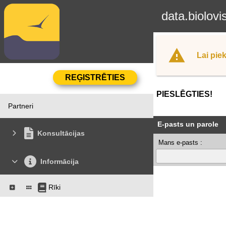
data.biolovi
Lai piek
PIESLĒGTIES!
Partneri
E-pasts un parole
Konsultācijas
Mans e-pasts :
Informācija
Rīki