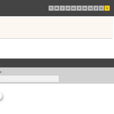
fr
de
it
en
es
nl
eu
ca
pl
rs
lv
 :