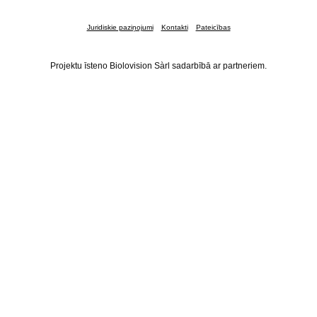
Juridiskie paziņojumi
Kontakti
Pateicības
Projektu īsteno Biolovision Sàrl sadarbībā ar partneriem.