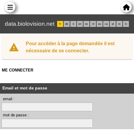
data.biolovision.net
fr
de
it
en
es
nl
eu
ca
pl
rs
lv
Pour accéder à la page demandée il est
nécessaire de se connecter.
ME CONNECTER
Email et mot de passe
email :
mot de passe :