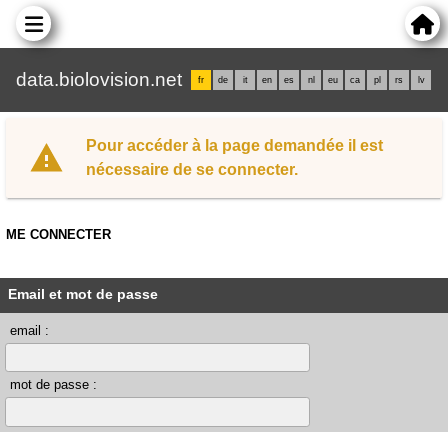
data.biolovision.net
fr
de
it
en
es
nl
eu
ca
pl
rs
lv
Pour accéder à la page demandée il est
nécessaire de se connecter.
ME CONNECTER
Email et mot de passe
email :
mot de passe :