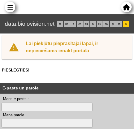
data.biolovision.net
fr
de
it
en
es
nl
eu
ca
pl
rs
lv
Lai piekļūtu pieprasītajai lapai, ir
nepieciešams ienākt portālā.
PIESLĒGTIES!
E-pasts un parole
Mans e-pasts :
Mana parole :