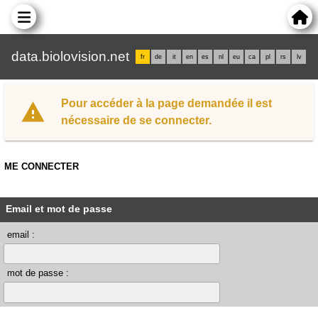
data.biolovision.net
fr
de
it
en
es
nl
eu
ca
pl
rs
lv
Pour accéder à la page demandée il est
nécessaire de se connecter.
ME CONNECTER
Email et mot de passe
email :
mot de passe :