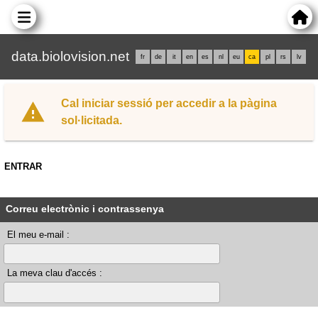
data.biolovision.net
fr
de
it
en
es
nl
eu
ca
pl
rs
lv
Cal iniciar sessió per accedir a la pàgina
sol·licitada.
ENTRAR
Correu electrònic i contrassenya
El meu e-mail :
La meva clau d'accés :