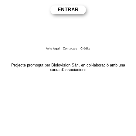
Avís legal
Contactes
Crèdits
Projecte promogut per Biolovision Sàrl, en col·laboració amb una
xarxa d'associacions