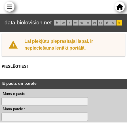
data.biolovision.net
fr
de
it
en
es
nl
eu
ca
pl
rs
lv
Lai piekļūtu pieprasītajai lapai, ir
nepieciešams ienākt portālā.
PIESLĒGTIES!
E-pasts un parole
Mans e-pasts :
Mana parole :