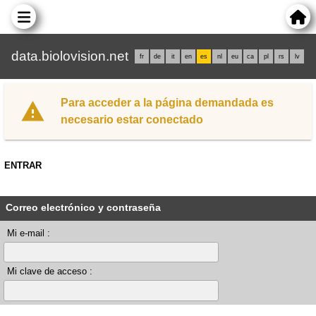
data.biolovision.net
fr
de
it
en
es
nl
eu
ca
pl
rs
lv
Para acceder a la página demandada es
necesario estar conectado
ENTRAR
Correo electrónico y contraseña
Mi e-mail :
Mi clave de acceso :