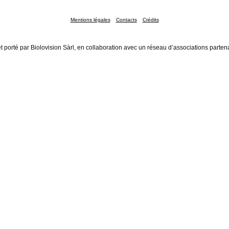
Mentions légales
Contacts
Crédits
t porté par Biolovision Sàrl, en collaboration avec un réseau d’associations parten