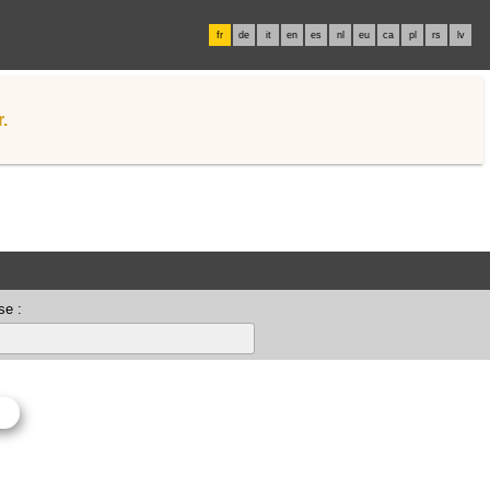
fr
de
it
en
es
nl
eu
ca
pl
rs
lv
.
se :