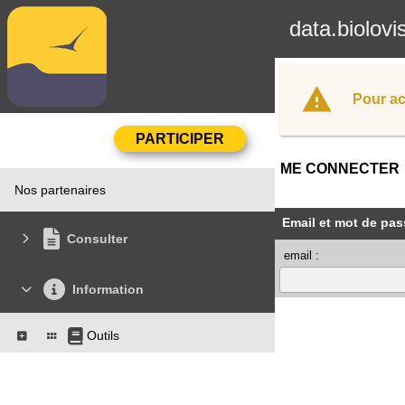
data.biolovi
Pour ac
ME CONNECTER
Nos partenaires
Email et mot de pas
Consulter
email :
Information
Outils