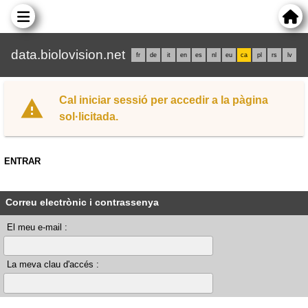
data.biolovision.net
fr
de
it
en
es
nl
eu
ca
pl
rs
lv
Cal iniciar sessió per accedir a la pàgina
sol·licitada.
ENTRAR
Correu electrònic i contrassenya
El meu e-mail :
La meva clau d'accés :