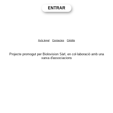
Avís legal
Contactes
Crèdits
Projecte promogut per Biolovision Sàrl, en col·laboració amb una
xarxa d'associacions