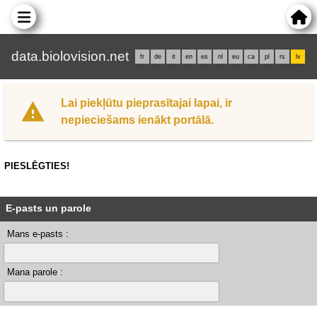
data.biolovision.net
fr
de
it
en
es
nl
eu
ca
pl
rs
lv
Lai piekļūtu pieprasītajai lapai, ir
nepieciešams ienākt portālā.
PIESLĒGTIES!
E-pasts un parole
Mans e-pasts :
Mana parole :