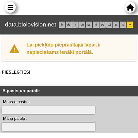
data.biolovision.net
fr
de
it
en
es
nl
eu
ca
pl
rs
lv
Lai piekļūtu pieprasītajai lapai, ir
nepieciešams ienākt portālā.
PIESLĒGTIES!
E-pasts un parole
Mans e-pasts :
Mana parole :