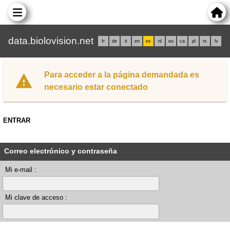
data.biolovision.net
fr
de
it
en
es
nl
eu
ca
pl
rs
lv
Para acceder a la página demandada es
necesario estar conectado
ENTRAR
Correo electrónico y contraseña
Mi e-mail :
Mi clave de acceso :