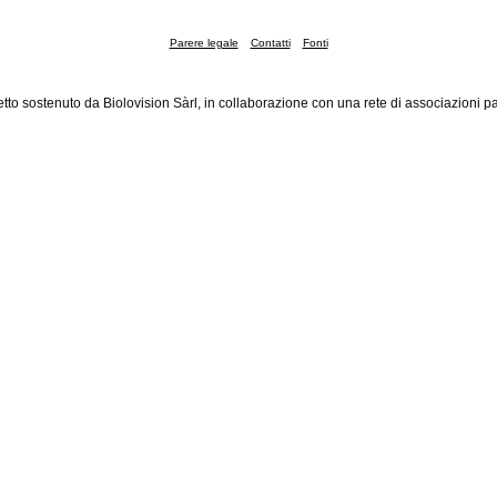
Parere legale
Contatti
Fonti
tto sostenuto da Biolovision Sàrl, in collaborazione con una rete di associazioni pa