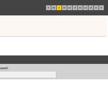
fr
de
it
en
es
nl
eu
ca
pl
rs
lv
sword :