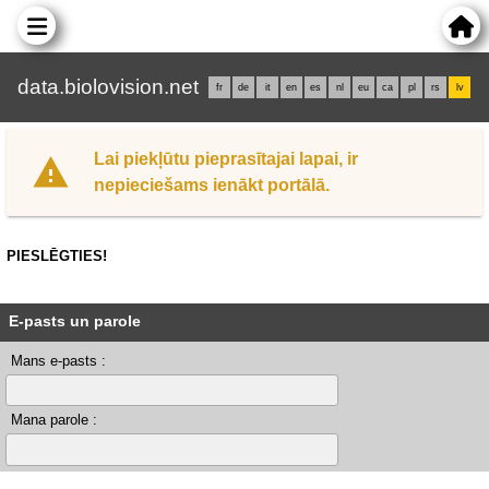
data.biolovision.net
fr
de
it
en
es
nl
eu
ca
pl
rs
lv
Lai piekļūtu pieprasītajai lapai, ir
nepieciešams ienākt portālā.
PIESLĒGTIES!
E-pasts un parole
Mans e-pasts :
Mana parole :