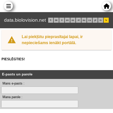
data.biolovision.net
fr
de
it
en
es
nl
eu
ca
pl
rs
lv
Lai piekļūtu pieprasītajai lapai, ir
nepieciešams ienākt portālā.
PIESLĒGTIES!
E-pasts un parole
Mans e-pasts :
Mana parole :