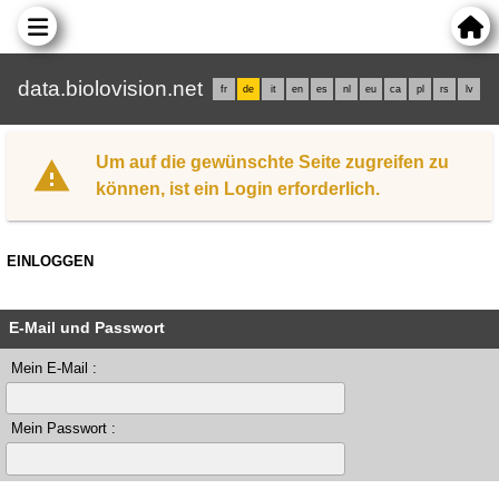
data.biolovision.net
fr
de
it
en
es
nl
eu
ca
pl
rs
lv
Um auf die gewünschte Seite zugreifen zu
können, ist ein Login erforderlich.
EINLOGGEN
E-Mail und Passwort
Mein E-Mail :
Mein Passwort :