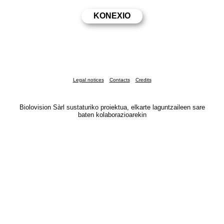
Legal notices
Contacts
Credits
Biolovision Sàrl sustaturiko proiektua, elkarte laguntzaileen sare
baten kolaborazioarekin