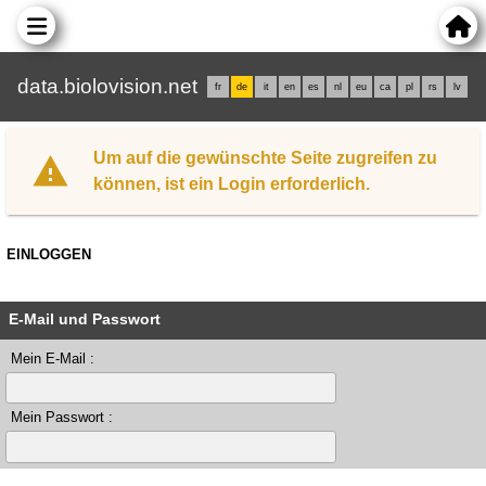
data.biolovision.net
fr
de
it
en
es
nl
eu
ca
pl
rs
lv
Um auf die gewünschte Seite zugreifen zu
können, ist ein Login erforderlich.
EINLOGGEN
E-Mail und Passwort
Mein E-Mail :
Mein Passwort :