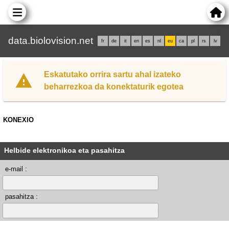
data.biolovision.net
fr
de
it
en
es
nl
eu
ca
pl
rs
lv
Eskatutako orrira sartu ahal izateko
beharrezkoa da konektaturik egotea
KONEXIO
Helbide elektronikoa eta pasahitza
e-mail :
pasahitza :