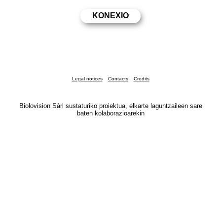
Legal notices
Contacts
Credits
Biolovision Sàrl sustaturiko proiektua, elkarte laguntzaileen sare
baten kolaborazioarekin