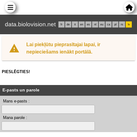
data.biolovision.net
fr
de
it
en
es
nl
eu
ca
pl
rs
lv
Lai piekļūtu pieprasītajai lapai, ir
nepieciešams ienākt portālā.
PIESLĒGTIES!
E-pasts un parole
Mans e-pasts :
Mana parole :