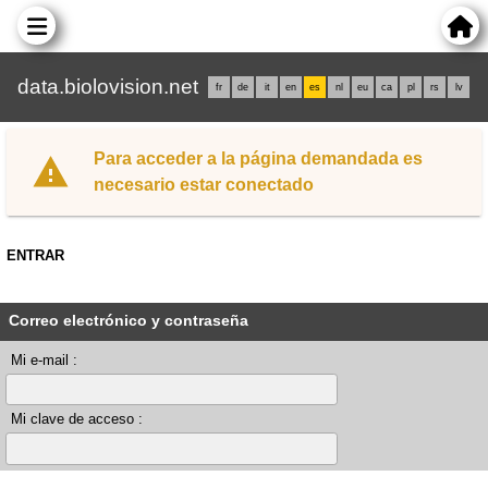
data.biolovision.net
fr
de
it
en
es
nl
eu
ca
pl
rs
lv
Para acceder a la página demandada es
necesario estar conectado
ENTRAR
Correo electrónico y contraseña
Mi e-mail :
Mi clave de acceso :