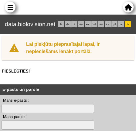
data.biolovision.net
fr
de
it
en
es
nl
eu
ca
pl
rs
lv
Lai piekļūtu pieprasītajai lapai, ir
nepieciešams ienākt portālā.
PIESLĒGTIES!
E-pasts un parole
Mans e-pasts :
Mana parole :