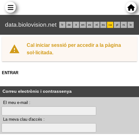
data.biolovision.net
fr
de
it
en
es
nl
eu
ca
pl
rs
lv
Cal iniciar sessió per accedir a la pàgina
sol·licitada.
ENTRAR
Correu electrònic i contrassenya
El meu e-mail :
La meva clau d'accés :