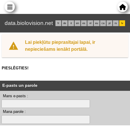
data.biolovision.net
fr
de
it
en
es
nl
eu
ca
pl
rs
lv
Lai piekļūtu pieprasītajai lapai, ir
nepieciešams ienākt portālā.
PIESLĒGTIES!
E-pasts un parole
Mans e-pasts :
Mana parole :