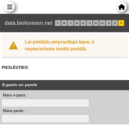
data.biolovision.net
fr
de
it
en
es
nl
eu
ca
pl
rs
lv
Lai piekļūtu pieprasītajai lapai, ir
nepieciešams ienākt portālā.
PIESLĒGTIES!
E-pasts un parole
Mans e-pasts :
Mana parole :