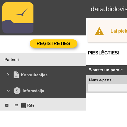
data.biolovi
Lai piek
PIESLĒGTIES!
Partneri
E-pasts un parole
Konsultācijas
Mans e-pasts :
Informācija
Rīki