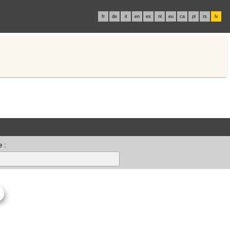
fr
de
it
en
es
nl
eu
ca
pl
rs
lv
 :