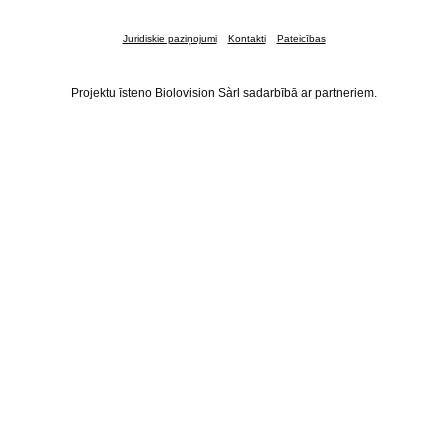
Juridiskie paziņojumi
Kontakti
Pateicības
Projektu īsteno Biolovision Sàrl sadarbībā ar partneriem.