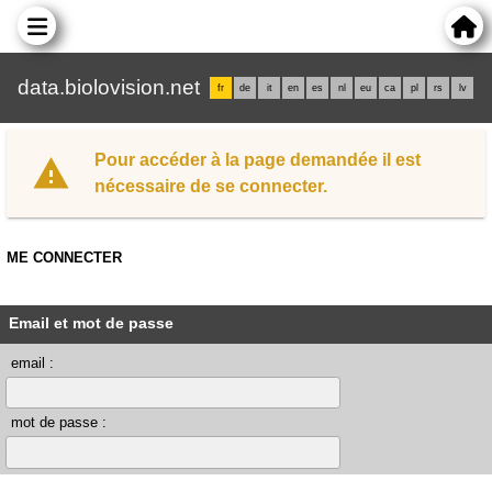
data.biolovision.net
fr
de
it
en
es
nl
eu
ca
pl
rs
lv
Pour accéder à la page demandée il est
nécessaire de se connecter.
ME CONNECTER
Email et mot de passe
email :
mot de passe :