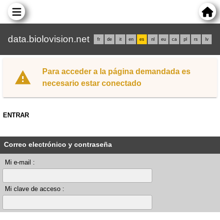
data.biolovision.net
fr
de
it
en
es
nl
eu
ca
pl
rs
lv
Para acceder a la página demandada es
necesario estar conectado
ENTRAR
Correo electrónico y contraseña
Mi e-mail :
Mi clave de acceso :