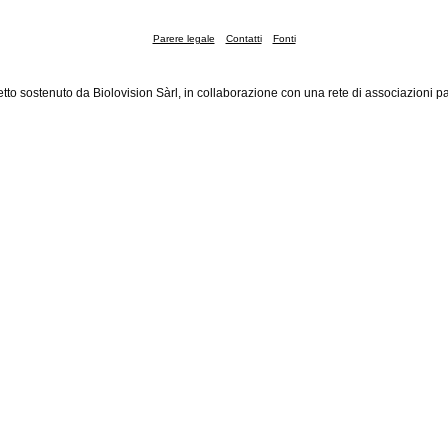
Parere legale
Contatti
Fonti
tto sostenuto da Biolovision Sàrl, in collaborazione con una rete di associazioni pa