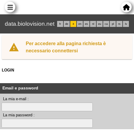
data.biolovision.net
fr
de
it
en
es
nl
eu
ca
pl
rs
lv
Per accedere alla pagina richiesta è
necessario connettersi
LOGIN
Email e password
La mia e-mail :
La mia password :