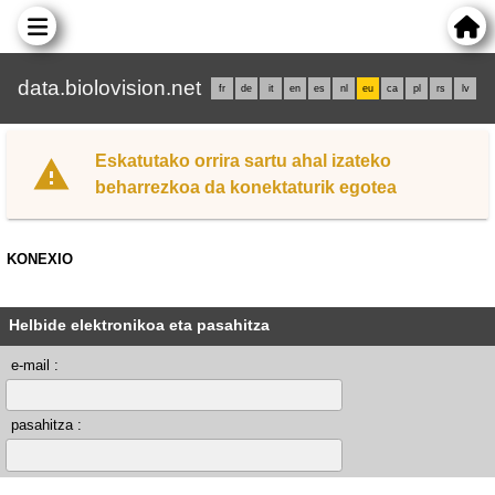
data.biolovision.net
fr
de
it
en
es
nl
eu
ca
pl
rs
lv
Eskatutako orrira sartu ahal izateko
beharrezkoa da konektaturik egotea
KONEXIO
Helbide elektronikoa eta pasahitza
e-mail :
pasahitza :