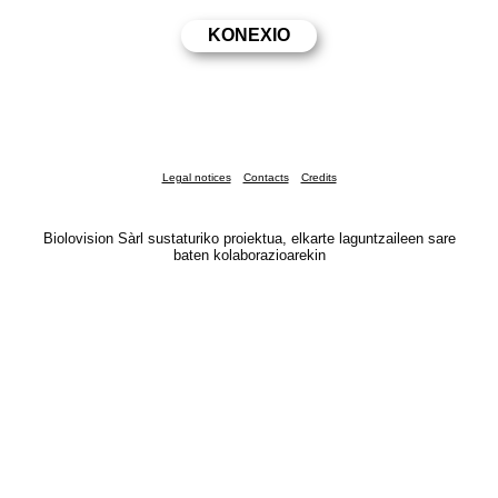
Legal notices
Contacts
Credits
Biolovision Sàrl sustaturiko proiektua, elkarte laguntzaileen sare
baten kolaborazioarekin