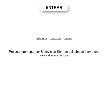
Avís legal
Contactes
Crèdits
Projecte promogut per Biolovision Sàrl, en col·laboració amb una
xarxa d'associacions