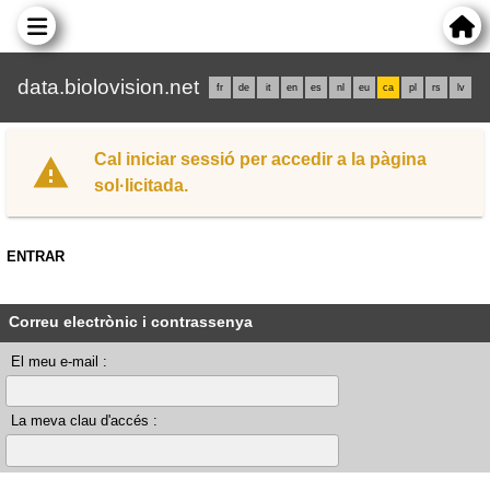
data.biolovision.net
fr
de
it
en
es
nl
eu
ca
pl
rs
lv
Cal iniciar sessió per accedir a la pàgina
sol·licitada.
ENTRAR
Correu electrònic i contrassenya
El meu e-mail :
La meva clau d'accés :