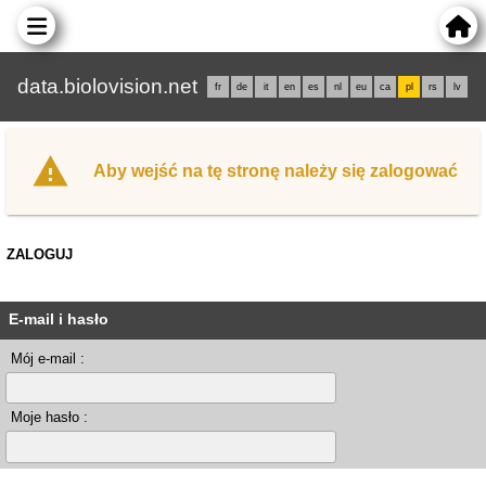
data.biolovision.net
fr
de
it
en
es
nl
eu
ca
pl
rs
lv
Aby wejść na tę stronę należy się zalogować
ZALOGUJ
E-mail i hasło
Mój e-mail :
Moje hasło :