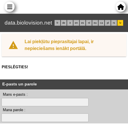
data.biolovision.net
fr
de
it
en
es
nl
eu
ca
pl
rs
lv
Lai piekļūtu pieprasītajai lapai, ir
nepieciešams ienākt portālā.
PIESLĒGTIES!
E-pasts un parole
Mans e-pasts :
Mana parole :